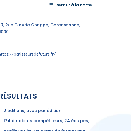
Retour à la carte
20, Rue Claude Chappe, Carcassonne,
11000
e
:
https://batisseursdefuturs.fr/
RÉSULTATS
2 éditions, avec par édition :
124 étudiants compétiteurs, 24 équipes,
profils variés issus tant de formations