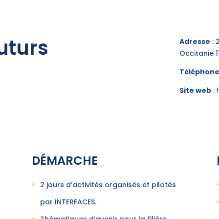
uturs
Adresse
: 
Occitanie 
Téléphon
Site web
:
DÉMARCHE
2 jours d’activités organisés et pilotés
par INTERFACES.
Thématiques d’avenir pour la filière