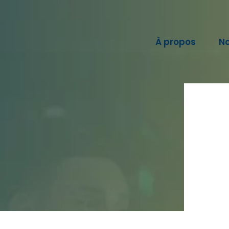
À propos
No