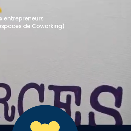
x entrepreneurs
x, espaces de Coworking)